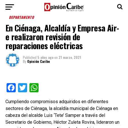
DEPARTAMENTO
En Ciénaga, Alcaldía y Empresa Air-
e realizaron revisión de
reparaciones eléctricas
Published
5 años ago
on
21 marzo, 2021
By
Opinión Caribe
Facebook
Twitter
WhatsApp
Cumpliendo compromisos adquiridos en diferentes
sectores de Ciénaga, la alcaldía municipal de Ciénaga en
cabeza del alcalde Luis ‘Tete’ Samper a través del
Secretario de Gobierno, Héctor Zuleta Rovira, lideraron un