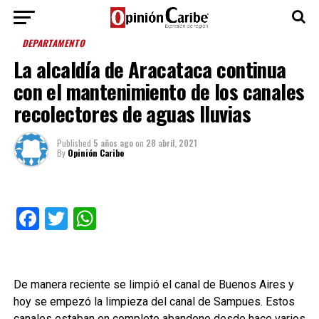
DEPARTAMENTO
La alcaldía de Aracataca continua
con el mantenimiento de los canales
recolectores de aguas lluvias
Published
5 años ago
on
28 abril, 2021
By
Opinión Caribe
Facebook
Twitter
WhatsApp
De manera reciente se limpió el canal de Buenos Aires y
hoy se empezó la limpieza del canal de Sampues. Estos
canales estaban en completo abandono desde hace varios