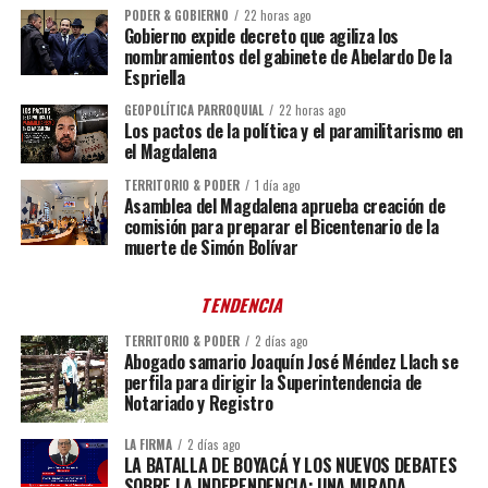
PODER & GOBIERNO
22 horas ago
Gobierno expide decreto que agiliza los
nombramientos del gabinete de Abelardo De la
Espriella
GEOPOLÍTICA PARROQUIAL
22 horas ago
Los pactos de la política y el paramilitarismo en
el Magdalena
TERRITORIO & PODER
1 día ago
Asamblea del Magdalena aprueba creación de
comisión para preparar el Bicentenario de la
muerte de Simón Bolívar
TENDENCIA
TERRITORIO & PODER
2 días ago
Abogado samario Joaquín José Méndez Llach se
perfila para dirigir la Superintendencia de
Notariado y Registro
LA FIRMA
2 días ago
LA BATALLA DE BOYACÁ Y LOS NUEVOS DEBATES
SOBRE LA INDEPENDENCIA: UNA MIRADA