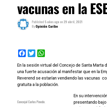
vacunas en la ESE
Published
5 años ago
on
29 abril, 2021
By
Opinión Caribe
Facebook
Twitter
WhatsApp
En la sesión virtual del Concejo de Santa Marta 
una fuerte acusación al manifestar que en la E
Reverend se estarían vendiendo las vacunas con
gratuita a la población.
En su intervenció
Concejal Carlos Pinedo.
presentando bajo 