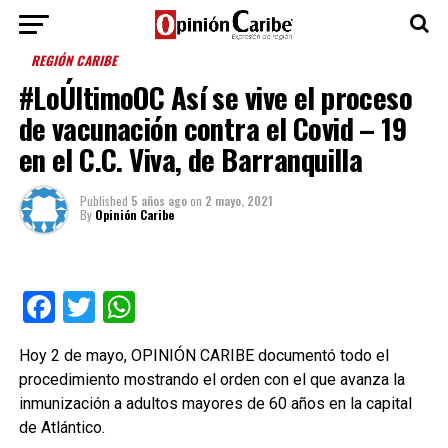
REGIÓN CARIBE
#LoÚltimoOC Así se vive el proceso
de vacunación contra el Covid – 19
en el C.C. Viva, de Barranquilla
Published
5 años ago
on
2 mayo, 2021
By
Opinión Caribe
Facebook
Twitter
WhatsApp
Hoy 2 de mayo, OPINIÓN CARIBE documentó todo el
procedimiento mostrando el orden con el que avanza la
inmunización a adultos mayores de 60 años en la capital
de Atlántico.