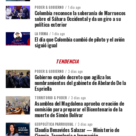
PODER & GOBIERNO
1 día ago
Colombia reconoce la soberanía de Marruecos
sobre el Sáhara Occidental y da un giro a su
política exterior
LA FIRMA
1 día ago
El día que Colombia cambió de piloto y el avión
siguió igual
TENDENCIA
PODER & GOBIERNO
3 días ago
Gobierno expide decreto que agiliza los
nombramientos del gabinete de Abelardo De la
Espriella
TERRITORIO & PODER
3 días ago
Asamblea del Magdalena aprueba creación de
comisión para preparar el Bicentenario de la
muerte de Simón Bolívar
GEOPOLÍTICA PARROQUIAL
3 días ago
Claudia Benavides Salazar — Ministerio de
Ciencia, Tecnología e Innovación