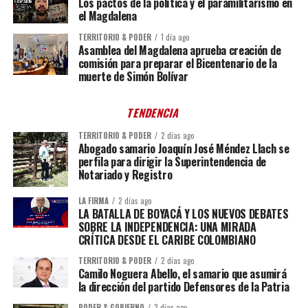
Los pactos de la política y el paramilitarismo en
el Magdalena
TERRITORIO & PODER
1 día ago
Asamblea del Magdalena aprueba creación de
comisión para preparar el Bicentenario de la
muerte de Simón Bolívar
TENDENCIA
TERRITORIO & PODER
2 días ago
Abogado samario Joaquín José Méndez Llach se
perfila para dirigir la Superintendencia de
Notariado y Registro
LA FIRMA
2 días ago
LA BATALLA DE BOYACÁ Y LOS NUEVOS DEBATES
SOBRE LA INDEPENDENCIA: UNA MIRADA
CRÍTICA DESDE EL CARIBE COLOMBIANO
TERRITORIO & PODER
2 días ago
Camilo Noguera Abello, el samario que asumirá
la dirección del partido Defensores de la Patria
PODER & GOBIERNO
2 días ago