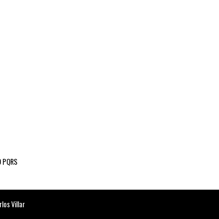
 PQRS
os Villar