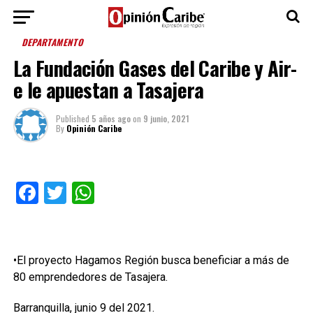
DEPARTAMENTO
La Fundación Gases del Caribe y Air-
e le apuestan a Tasajera
Published
5 años ago
on
9 junio, 2021
By
Opinión Caribe
Facebook
Twitter
WhatsApp
•El proyecto Hagamos Región busca beneficiar a más de
80 emprendedores de Tasajera.
Barranquilla, junio 9 del 2021.