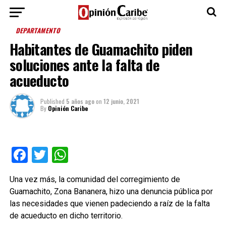
DEPARTAMENTO
Habitantes de Guamachito piden
soluciones ante la falta de
acueducto
Published
5 años ago
on
12 junio, 2021
By
Opinión Caribe
Facebook
Twitter
WhatsApp
Una vez más, la comunidad del corregimiento de
Guamachito, Zona Bananera, hizo una denuncia pública por
las necesidades que vienen padeciendo a raíz de la falta
de acueducto en dicho territorio.