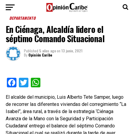
DEPARTAMENTO
En Ciénaga, Alcaldía lidero el
séptimo Comando Situacional
Published
5 años ago
on
13 junio, 2021
By
Opinión Caribe
Facebook
Twitter
WhatsApp
El alcalde del municipio, Luis Alberto Tete Samper, luego
de recorrer las diferentes viviendas del corregimiento “La
Isabel”, área rural, a través de la estrategia ‘Ciénaga
Avanza de la Mano con la Seguridad y Participación
Ciudadana’ entrego el balance del séptimo Comando
Situacional el cual se realizó durante la tarde de ayer,