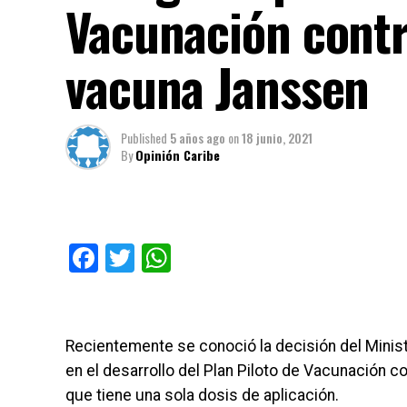
Vacunación contr
vacuna Janssen
Published
5 años ago
on
18 junio, 2021
By
Opinión Caribe
Facebook
Twitter
WhatsApp
Recientemente se conoció la decisión del Minist
en el desarrollo del Plan Piloto de Vacunación c
que tiene una sola dosis de aplicación.