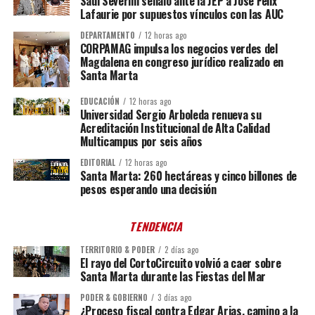
Saúl Severini señaló ante la JEP a José Félix
Lafaurie por supuestos vínculos con las AUC
DEPARTAMENTO
12 horas ago
CORPAMAG impulsa los negocios verdes del
Magdalena en congreso jurídico realizado en
Santa Marta
EDUCACIÓN
12 horas ago
Universidad Sergio Arboleda renueva su
Acreditación Institucional de Alta Calidad
Multicampus por seis años
EDITORIAL
12 horas ago
Santa Marta: 260 hectáreas y cinco billones de
pesos esperando una decisión
TENDENCIA
TERRITORIO & PODER
2 días ago
El rayo del CortoCircuito volvió a caer sobre
Santa Marta durante las Fiestas del Mar
PODER & GOBIERNO
3 días ago
¿Proceso fiscal contra Edgar Arias, camino a la