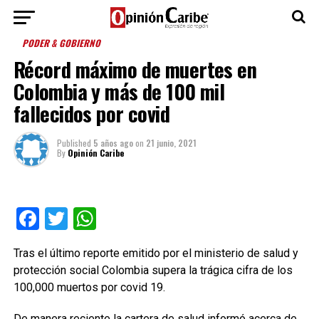
PODER & GOBIERNO
Récord máximo de muertes en
Colombia y más de 100 mil
fallecidos por covid
Published
5 años ago
on
21 junio, 2021
By
Opinión Caribe
Facebook
Twitter
WhatsApp
Tras el último reporte emitido por el ministerio de salud y
protección social Colombia supera la trágica cifra de los
100,000 muertos por covid 19.
De manera reciente la cartera de salud informó acerca de