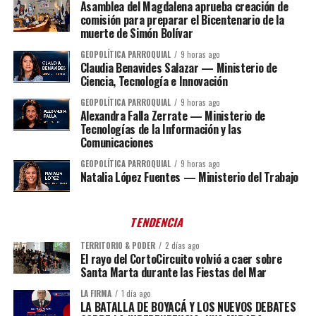
Asamblea del Magdalena aprueba creación de
comisión para preparar el Bicentenario de la
muerte de Simón Bolívar
GEOPOLÍTICA PARROQUIAL
9 horas ago
Claudia Benavides Salazar — Ministerio de
Ciencia, Tecnología e Innovación
GEOPOLÍTICA PARROQUIAL
9 horas ago
Alexandra Falla Zerrate — Ministerio de
Tecnologías de la Información y las
Comunicaciones
GEOPOLÍTICA PARROQUIAL
9 horas ago
Natalia López Fuentes — Ministerio del Trabajo
TENDENCIA
TERRITORIO & PODER
2 días ago
El rayo del CortoCircuito volvió a caer sobre
Santa Marta durante las Fiestas del Mar
LA FIRMA
1 día ago
LA BATALLA DE BOYACÁ Y LOS NUEVOS DEBATES