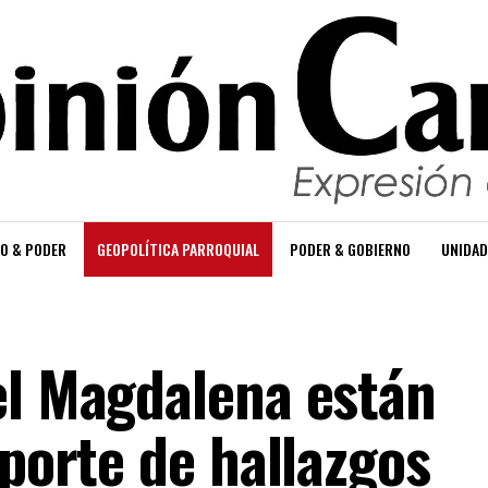
O & PODER
GEOPOLÍTICA PARROQUIAL
PODER & GOBIERNO
UNIDAD
el Magdalena están
eporte de hallazgos