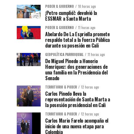
PODER & GOBIERNO
10 horas ago
¡Petro cumplió!: devolvió la
ESSMAR a Santa Marta
PODER & GOBIERNO
11 horas ago
Abelardo De La Espriella promete
respaldo total a la Fuerza Pública
durante su posesión en Cali
GEOPOLÍTICA PARROQUIAL
11 horas ago
De Miguel Pinedo a Honorio
Henríquez: dos generaciones de
una familia en la Presidencia del
Senado
TERRITORIO & PODER
12 horas ago
Carlos Pinedo lleva la
representación de Santa Marta a
la posesión presidencial en Cali
TERRITORIO & PODER
12 horas ago
Carlos Mario Farelo acompaña el
inicio de una nueva etapa para
Colombia