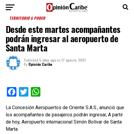
TERRITORIO & PODER
Desde este martes acompañantes
podrán ingresar al aeropuerto de
Santa Marta
Published
5 años ago
on
17 agosto, 2021
By
Opinión Caribe
Facebook
Twitter
WhatsApp
La Concesión Aeropuertos de Oriente S.A.S., anunció que
los acompañantes de pasajeros podrán ingresar, A partir
de hoy, Aeropuerto internacional Simón Bolívar de Santa
Marta.