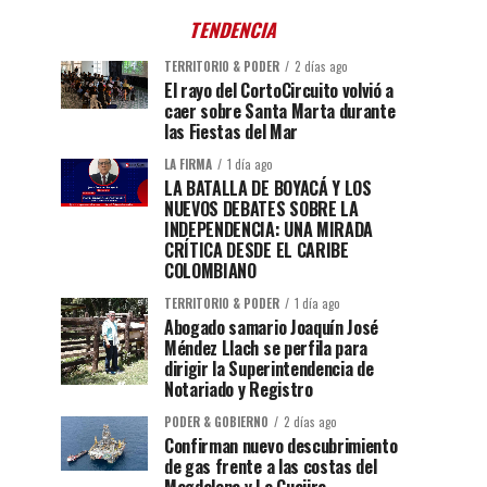
TENDENCIA
TERRITORIO & PODER
2 días ago
El rayo del CortoCircuito volvió a
caer sobre Santa Marta durante
las Fiestas del Mar
LA FIRMA
1 día ago
LA BATALLA DE BOYACÁ Y LOS
NUEVOS DEBATES SOBRE LA
INDEPENDENCIA: UNA MIRADA
CRÍTICA DESDE EL CARIBE
COLOMBIANO
TERRITORIO & PODER
1 día ago
Abogado samario Joaquín José
Méndez Llach se perfila para
dirigir la Superintendencia de
Notariado y Registro
PODER & GOBIERNO
2 días ago
Confirman nuevo descubrimiento
de gas frente a las costas del