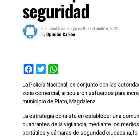
seguridad
Published
5 años ago
on
10 septiembre, 2021
By
Opinión Caribe
Facebook
Twitter
WhatsApp
La Policía Nacional, en conjunto con las autorida
zona comercial, articularon esfuerzos para incr
municipio de Plato, Magdalena.
La estrategia consiste en establecer una comun
cuadrantes de la vigilancia, mediante los medios
portátiles y cámaras de seguridad ciudadana, lo 