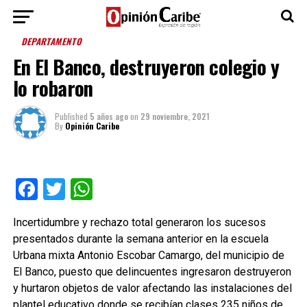
DEPARTAMENTO
En El Banco, destruyeron colegio y
lo robaron
Published
5 años ago
on
29 noviembre, 2021
By
Opinión Caribe
Facebook
Twitter
WhatsApp
Incertidumbre y rechazo total generaron los sucesos
presentados durante la semana anterior en la escuela
Urbana mixta Antonio Escobar Camargo, del municipio de
El Banco, puesto que delincuentes ingresaron destruyeron
y hurtaron objetos de valor afectando las instalaciones del
plantel educativo donde se recibían clases 235 niños de