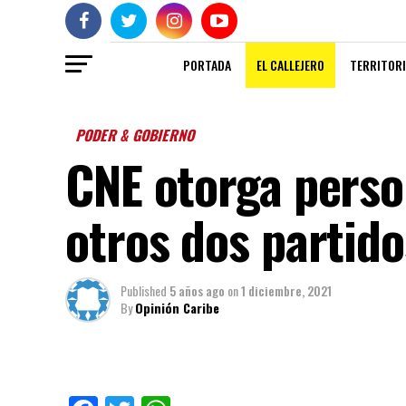
PORTADA
EL CALLEJERO
TERRITORI
PODER & GOBIERNO
CNE otorga person
otros dos partido
Published
5 años ago
on
1 diciembre, 2021
By
Opinión Caribe