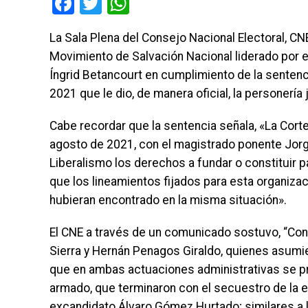
Facebook
Twitter
WhatsApp
La Sala Plena del Consejo Nacional Electoral, CNE
Movimiento de Salvación Nacional liderado por 
Íngrid Betancourt en cumplimiento de la sentenc
2021 que le dio, de manera oficial, la personería 
Cabe recordar que la sentencia señala, «La Cort
agosto de 2021, con el magistrado ponente Jorge
Liberalismo los derechos a fundar o constituir pa
que los lineamientos fijados para esta organizaci
hubieran encontrado en la misma situación».
El CNE a través de un comunicado sostuvo, “Con
Sierra y Hernán Penagos Giraldo, quienes asumie
que en ambas actuaciones administrativas se pr
armado, que terminaron con el secuestro de la e
excandidato Álvaro Gómez Hurtado; similares a la