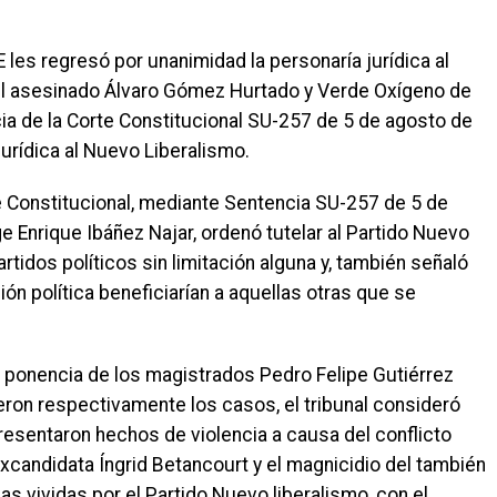
 les regresó por unanimidad la personaría jurídica al
el asesinado Álvaro Gómez Hurtado y Verde Oxígeno de
ia de la Corte Constitucional SU-257 de 5 de agosto de
jurídica al Nuevo Liberalismo.
e Constitucional, mediante Sentencia SU-257 de 5 de
 Enrique Ibáñez Najar, ordenó tutelar al Partido Nuevo
rtidos políticos sin limitación alguna y, también señaló
ón política beneficiarían a aquellas otras que se
 ponencia de los magistrados Pedro Felipe Gutiérrez
ron respectivamente los casos, el tribunal consideró
esentaron hechos de violencia a causa del conflicto
xcandidata Íngrid Betancourt y el magnicidio del también
s vividas por el Partido Nuevo liberalismo, con el