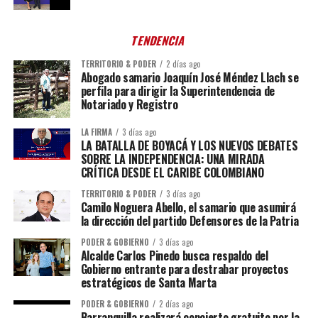
TENDENCIA
TERRITORIO & PODER
2 días ago
Abogado samario Joaquín José Méndez Llach se
perfila para dirigir la Superintendencia de
Notariado y Registro
LA FIRMA
3 días ago
LA BATALLA DE BOYACÁ Y LOS NUEVOS DEBATES
SOBRE LA INDEPENDENCIA: UNA MIRADA
CRÍTICA DESDE EL CARIBE COLOMBIANO
TERRITORIO & PODER
3 días ago
Camilo Noguera Abello, el samario que asumirá
la dirección del partido Defensores de la Patria
PODER & GOBIERNO
3 días ago
Alcalde Carlos Pinedo busca respaldo del
Gobierno entrante para destrabar proyectos
estratégicos de Santa Marta
PODER & GOBIERNO
2 días ago
Barranquilla realizará concierto gratuito por la