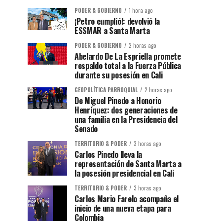
PODER & GOBIERNO
1 hora ago
¡Petro cumplió!: devolvió la
ESSMAR a Santa Marta
PODER & GOBIERNO
2 horas ago
Abelardo De La Espriella promete
respaldo total a la Fuerza Pública
durante su posesión en Cali
GEOPOLÍTICA PARROQUIAL
2 horas ago
De Miguel Pinedo a Honorio
Henríquez: dos generaciones de
una familia en la Presidencia del
Senado
TERRITORIO & PODER
3 horas ago
Carlos Pinedo lleva la
representación de Santa Marta a
la posesión presidencial en Cali
TERRITORIO & PODER
3 horas ago
Carlos Mario Farelo acompaña el
inicio de una nueva etapa para
Colombia