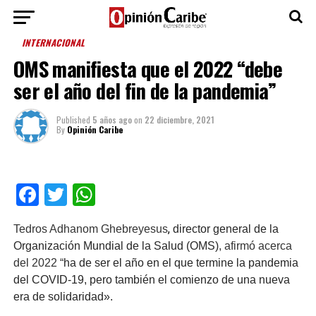
INTERNACIONAL
OMS manifiesta que el 2022 “debe
ser el año del fin de la pandemia”
Published
5 años ago
on
22 diciembre, 2021
By
Opinión Caribe
Facebook
Twitter
WhatsApp
,
Tedros Adhanom Ghebreyesus
director general de la
Organización Mundial de la Salud (OMS)
, afirmó acerca
del 2022 “
ha de ser el año en el que termine la pandemia
del COVID-19, pero también el comienzo de una nueva
era de solidaridad».