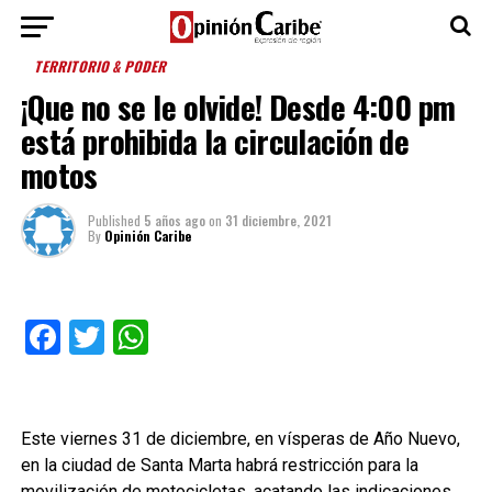
TERRITORIO & PODER
¡Que no se le olvide! Desde 4:00 pm
está prohibida la circulación de
motos
Published
5 años ago
on
31 diciembre, 2021
By
Opinión Caribe
Facebook
Twitter
WhatsApp
Este viernes 31 de diciembre, en vísperas de Año Nuevo,
en la ciudad de Santa Marta habrá restricción para la
movilización de motocicletas, acatando las indicaciones