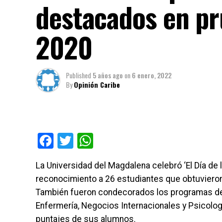
destacados en pr
2020
Published
5 años ago
on
6 enero, 2022
By
Opinión Caribe
Facebook
Twitter
WhatsApp
La Universidad del Magdalena celebró ‘El Día de
reconocimiento a 26 estudiantes que obtuviero
También fueron condecorados los programas de 
Enfermería, Negocios Internacionales y Psicologí
puntajes de sus alumnos.