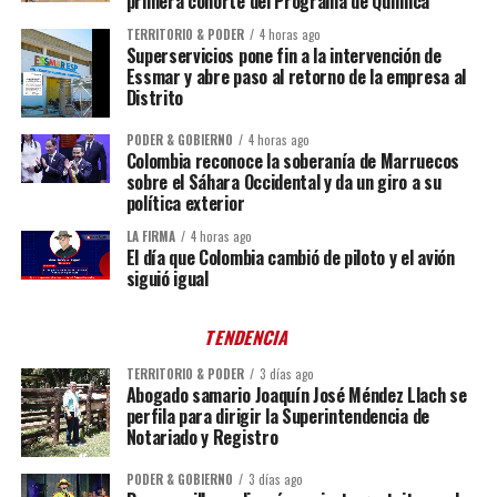
primera cohorte del Programa de Química
TERRITORIO & PODER
4 horas ago
Superservicios pone fin a la intervención de
Essmar y abre paso al retorno de la empresa al
Distrito
PODER & GOBIERNO
4 horas ago
Colombia reconoce la soberanía de Marruecos
sobre el Sáhara Occidental y da un giro a su
política exterior
LA FIRMA
4 horas ago
El día que Colombia cambió de piloto y el avión
siguió igual
TENDENCIA
TERRITORIO & PODER
3 días ago
Abogado samario Joaquín José Méndez Llach se
perfila para dirigir la Superintendencia de
Notariado y Registro
PODER & GOBIERNO
3 días ago