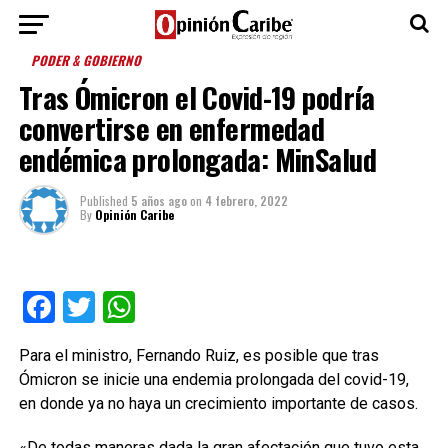
PODER & GOBIERNO
Tras Ómicron el Covid-19 podría
convertirse en enfermedad
endémica prolongada: MinSalud
Published
5 años ago
on
4 febrero, 2022
By
Opinión Caribe
Facebook
Twitter
WhatsApp
Para el ministro, Fernando Ruiz, es posible que tras
Ómicron se inicie una endemia prolongada del covid-19,
en donde ya no haya un crecimiento importante de casos.
«De todas maneras dada la gran afectación que tuvo esta