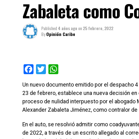
Zabaleta como Con
Published
4 años ago
on
25 febrero, 2022
By
Opinión Caribe
Facebook
Twitter
WhatsApp
Un nuevo documento emitido por el despacho 4 d
23 de febrero, establece una nueva decisión en 
proceso de nulidad interpuesto por el abogado M
Alexander Zabaleta Jiménez, como contralor de 
En el auto, se resolvió admitir como coadyuvant
de 2022, a través de un escrito allegado al corr