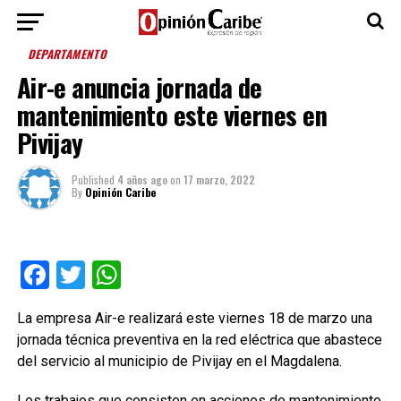
DEPARTAMENTO
Air-e anuncia jornada de
mantenimiento este viernes en
Pivijay
Published
4 años ago
on
17 marzo, 2022
By
Opinión Caribe
Facebook
Twitter
WhatsApp
La empresa Air-e realizará este viernes 18 de marzo una
jornada técnica preventiva en la red eléctrica que abastece
del servicio al municipio de Pivijay en el Magdalena.
Los trabajos que consisten en acciones de mantenimiento