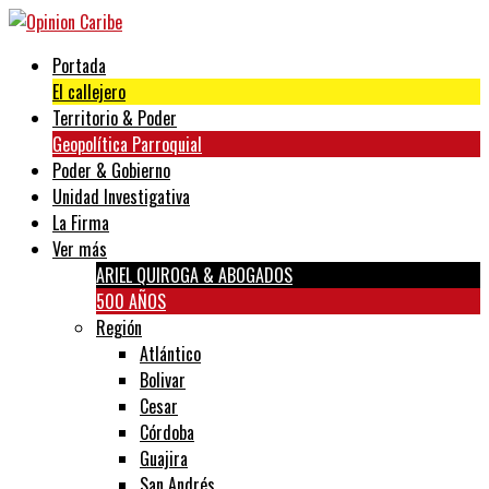
Portada
El callejero
Territorio & Poder
Geopolítica Parroquial
Poder & Gobierno
Unidad Investigativa
La Firma
Ver más
ARIEL QUIROGA & ABOGADOS
500 AÑOS
Región
Atlántico
Bolivar
Cesar
Córdoba
Guajira
San Andrés