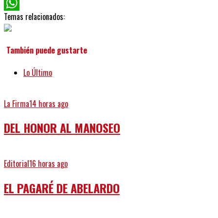
Twitter
Temas relacionados:
WhatsApp
También puede gustarte
Lo Último
La Firma
14 horas ago
DEL HONOR AL MANOSEO
Editorial
16 horas ago
EL PAGARÉ DE ABELARDO