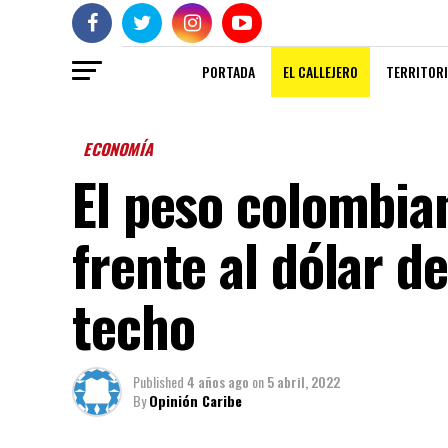
PORTADA
EL CALLEJERO
TERRITORI
ECONOMÍA
El peso colombia
frente al dólar d
techo
Published
4 años ago
on
5 abril, 2022
By
Opinión Caribe