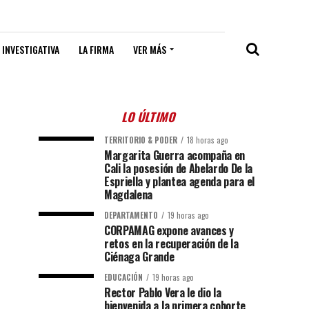
 INVESTIGATIVA
LA FIRMA
VER MÁS
LO ÚLTIMO
TERRITORIO & PODER
18 horas ago
Margarita Guerra acompaña en
Cali la posesión de Abelardo De la
Espriella y plantea agenda para el
Magdalena
DEPARTAMENTO
19 horas ago
CORPAMAG expone avances y
retos en la recuperación de la
Ciénaga Grande
EDUCACIÓN
19 horas ago
Rector Pablo Vera le dio la
bienvenida a la primera cohorte