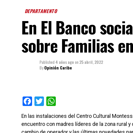
DEPARTAMENTO
En El Banco soci
sobre Familias e
Published
4 años ago
on
25 abril, 2022
By
Opinión Caribe
Facebook
Twitter
WhatsApp
En las instalaciones del Centro Cultural Montesso
encuentro con madres líderes de la zona rural y 
cambio de operador y las últimas novedades para