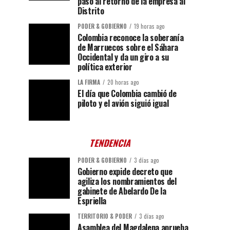
paso al retorno de la empresa al
Distrito
PODER & GOBIERNO
19 horas ago
Colombia reconoce la soberanía
de Marruecos sobre el Sáhara
Occidental y da un giro a su
política exterior
LA FIRMA
20 horas ago
El día que Colombia cambió de
piloto y el avión siguió igual
TENDENCIA
PODER & GOBIERNO
3 días ago
Gobierno expide decreto que
agiliza los nombramientos del
gabinete de Abelardo De la
Espriella
TERRITORIO & PODER
3 días ago
Asamblea del Magdalena aprueba