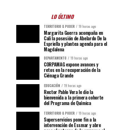
LO ÚLTIMO
TERRITORIO & PODER
19 horas ago
Margarita Guerra acompaña en
Cali la posesión de Abelardo De la
Espriella y plantea agenda para el
Magdalena
DEPARTAMENTO
19 horas ago
CORPAMAG expone avances y
retos en la recuperación de la
Ciénaga Grande
EDUCACIÓN
19 horas ago
Rector Pablo Vera le dio la
bienvenida a la primera cohorte
del Programa de Química
TERRITORIO & PODER
19 horas ago
Superservicios pone fin a la
intervención de Essmar y abre