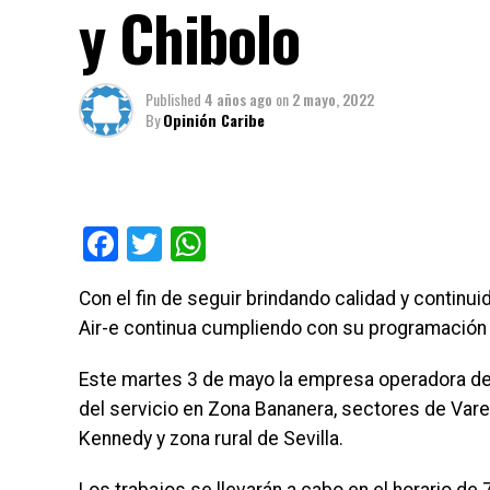
y Chibolo
Published
4 años ago
on
2 mayo, 2022
By
Opinión Caribe
Facebook
Twitter
WhatsApp
Con el fin de seguir brindando calidad y continu
Air-e continua cumpliendo con su programación 
Este martes 3 de mayo la empresa operadora de r
del servicio en Zona Bananera, sectores de Varela
Kennedy y zona rural de Sevilla.