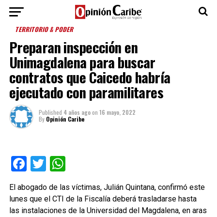
TERRITORIO & PODER
Preparan inspección en
Unimagdalena para buscar
contratos que Caicedo habría
ejecutado con paramilitares
Published
4 años ago
on
16 mayo, 2022
By
Opinión Caribe
Facebook
Twitter
WhatsApp
El abogado de las víctimas, Julián Quintana, confirmó este
lunes que el CTI de la Fiscalía deberá trasladarse hasta
las instalaciones de la Universidad del Magdalena, en aras