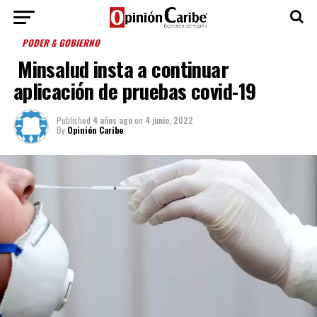
PODER & GOBIERNO
Minsalud insta a continuar
aplicación de pruebas covid-19
Published
4 años ago
on
4 junio, 2022
By
Opinión Caribe