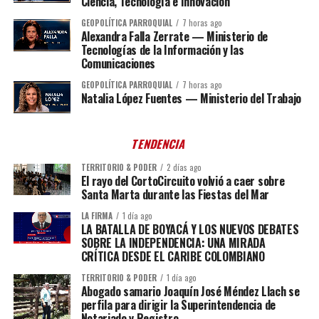
Ciencia, Tecnología e Innovación
GEOPOLÍTICA PARROQUIAL
7 horas ago
Alexandra Falla Zerrate — Ministerio de
Tecnologías de la Información y las
Comunicaciones
GEOPOLÍTICA PARROQUIAL
7 horas ago
Natalia López Fuentes — Ministerio del Trabajo
TENDENCIA
TERRITORIO & PODER
2 días ago
El rayo del CortoCircuito volvió a caer sobre
Santa Marta durante las Fiestas del Mar
LA FIRMA
1 día ago
LA BATALLA DE BOYACÁ Y LOS NUEVOS DEBATES
SOBRE LA INDEPENDENCIA: UNA MIRADA
CRÍTICA DESDE EL CARIBE COLOMBIANO
TERRITORIO & PODER
1 día ago
Abogado samario Joaquín José Méndez Llach se
perfila para dirigir la Superintendencia de
Notariado y Registro