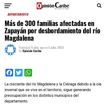
DEPARTAMENTO
Más de 300 familias afectadas en
Zapayán por desbordamiento del río
Magdalena
Published
4 años ago
on
5 julio, 2022
By
Opinión Caribe
Facebook
Twitter
WhatsApp
La creciente del río Magdalena y la Ciénaga debido a la ola
invernal que se vive en el territorio, sigue generando
preocupación en los distintos municipios del
departamento.