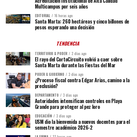
Acreditación Institucional de Alta Calidad
Multicampus por seis años
EDITORIAL
16 horas ago
Santa Marta: 260 hectáreas y cinco billones de
pesos esperando una decisión
TENDENCIA
TERRITORIO & PODER
2 días ago
El rayo del CortoCircuito volvió a caer sobre
Santa Marta durante las Fiestas del Mar
PODER & GOBIERNO
3 días ago
¿Proceso fiscal contra Edgar Arias, camino a la
preclusión?
DEPARTAMENTO
3 días ago
Autoridades intensifican controles en Playa
Grande para proteger al pez loro
EDUCACIÓN
3 días ago
USM dio la bienvenida a nuevos docentes para el
semestre académico 2026-2
LA FIRMA
23 horas ago