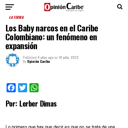
LA FIRMA
Los Baby narcos en el Caribe
Colombiano: un fenómeno en
expansión
Published
4 años ago
on
18 julio, 2022
By
Opinión Caribe
Facebook
Twitter
WhatsApp
Por: Lerber Dimas
Lo primero que hay que decir es que no se trata de una