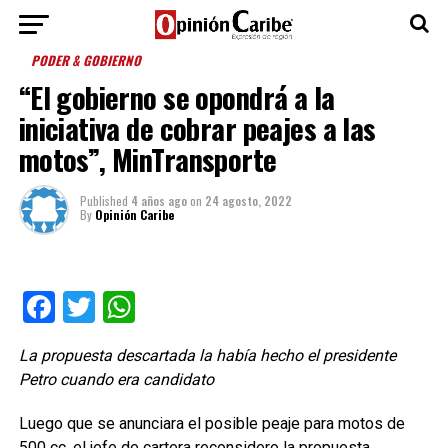
PODER & GOBIERNO
“El gobierno se opondrá a la
iniciativa de cobrar peajes a las
motos”, MinTransporte
Published
4 años ago
on
24 agosto, 2022
By
Opinión Caribe
Facebook
Twitter
WhatsApp
La propuesta descartada la había hecho el presidente
Petro cuando era candidato
Luego que se anunciara el posible peaje para motos de
500 cc, el jefe de cartera reconsidero la propuesta.