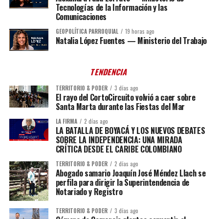
Tecnologías de la Información y las
Comunicaciones
GEOPOLÍTICA PARROQUIAL
19 horas ago
Natalia López Fuentes — Ministerio del Trabajo
TENDENCIA
TERRITORIO & PODER
3 días ago
El rayo del CortoCircuito volvió a caer sobre
Santa Marta durante las Fiestas del Mar
LA FIRMA
2 días ago
LA BATALLA DE BOYACÁ Y LOS NUEVOS DEBATES
SOBRE LA INDEPENDENCIA: UNA MIRADA
CRÍTICA DESDE EL CARIBE COLOMBIANO
TERRITORIO & PODER
2 días ago
Abogado samario Joaquín José Méndez Llach se
perfila para dirigir la Superintendencia de
Notariado y Registro
TERRITORIO & PODER
3 días ago