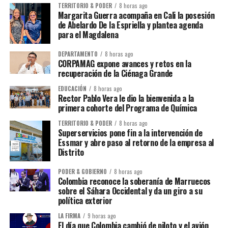
TERRITORIO & PODER
8 horas ago
Margarita Guerra acompaña en Cali la posesión
de Abelardo De la Espriella y plantea agenda
para el Magdalena
DEPARTAMENTO
8 horas ago
CORPAMAG expone avances y retos en la
recuperación de la Ciénaga Grande
EDUCACIÓN
8 horas ago
Rector Pablo Vera le dio la bienvenida a la
primera cohorte del Programa de Química
TERRITORIO & PODER
8 horas ago
Superservicios pone fin a la intervención de
Essmar y abre paso al retorno de la empresa al
Distrito
PODER & GOBIERNO
8 horas ago
Colombia reconoce la soberanía de Marruecos
sobre el Sáhara Occidental y da un giro a su
política exterior
LA FIRMA
9 horas ago
El día que Colombia cambió de piloto y el avión