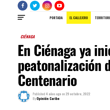
PORTADA
EL CALLEJERO
TERRITORI
CIÉNAGA
En Ciénaga ya ini
peatonalización d
Centenario
Published
4 años ago
on
29 octubre, 2022
By
Opinión Caribe