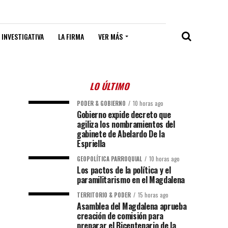
 INVESTIGATIVA
LA FIRMA
VER MÁS
LO ÚLTIMO
PODER & GOBIERNO
10 horas ago
Gobierno expide decreto que
agiliza los nombramientos del
gabinete de Abelardo De la
Espriella
GEOPOLÍTICA PARROQUIAL
10 horas ago
Los pactos de la política y el
paramilitarismo en el Magdalena
TERRITORIO & PODER
15 horas ago
Asamblea del Magdalena aprueba
creación de comisión para
preparar el Bicentenario de la