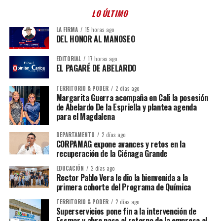
LO ÚLTIMO
LA FIRMA
15 horas ago
DEL HONOR AL MANOSEO
EDITORIAL
17 horas ago
EL PAGARÉ DE ABELARDO
TERRITORIO & PODER
2 días ago
Margarita Guerra acompaña en Cali la posesión
de Abelardo De la Espriella y plantea agenda
para el Magdalena
DEPARTAMENTO
2 días ago
CORPAMAG expone avances y retos en la
recuperación de la Ciénaga Grande
EDUCACIÓN
2 días ago
Rector Pablo Vera le dio la bienvenida a la
primera cohorte del Programa de Química
TERRITORIO & PODER
2 días ago
Superservicios pone fin a la intervención de
Essmar y abre paso al retorno de la empresa al