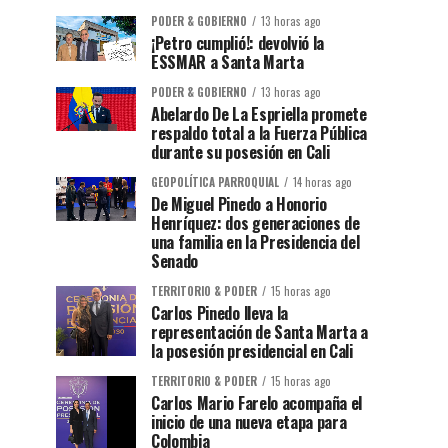
PODER & GOBIERNO
13 horas ago
¡Petro cumplió!: devolvió la
ESSMAR a Santa Marta
PODER & GOBIERNO
13 horas ago
Abelardo De La Espriella promete
respaldo total a la Fuerza Pública
durante su posesión en Cali
GEOPOLÍTICA PARROQUIAL
14 horas ago
De Miguel Pinedo a Honorio
Henríquez: dos generaciones de
una familia en la Presidencia del
Senado
TERRITORIO & PODER
15 horas ago
Carlos Pinedo lleva la
representación de Santa Marta a
la posesión presidencial en Cali
TERRITORIO & PODER
15 horas ago
Carlos Mario Farelo acompaña el
inicio de una nueva etapa para
Colombia