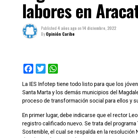
labores en Araca
Published
4 años ago
on
14 diciembre, 2022
By
Opinión Caribe
Facebook
Twitter
WhatsApp
La IES Infotep tiene todo listo para que los jóv
Santa Marta y los demás municipios del Magdale
proceso de transformación social para ellos y su
En primer lugar, debe indicarse que el rector Le
registro calificado nuevo. Se trata del program
Sostenible, el cual se respalda en la resolució