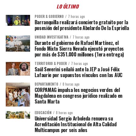
LO ÚLTIMO
PODER & GOBIERNO
7 horas ago
Barranquilla realizará concierto gratuito por la
posesión del presidente Abelardo De la Espriella
UNIDAD INVESTIGATIVA
7 horas ago
Durante el gobierno de Rafael Martínez, el
Fondo Mixto Sierra Nevada ejecutó proyectos
por más de $351.000 millones (1era entrega)
TERRITORIO & PODER
7 horas ago
Saúl Severini señaló ante la JEP a José Félix
Lafaurie por supuestos vínculos con las AUC
DEPARTAMENTO
8 horas ago
CORPAMAG impulsa los negocios verdes del
Magdalena en congreso jurídico realizado en
Santa Marta
EDUCACIÓN
8 horas ago
Universidad Sergio Arboleda renueva su
Acreditación Institucional de Alta Calidad
Multicampus por seis años