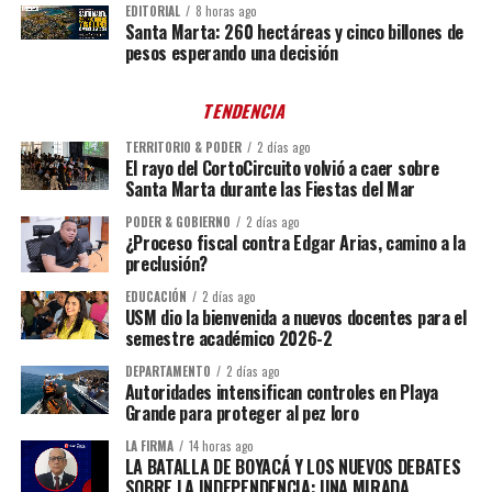
EDITORIAL
8 horas ago
Santa Marta: 260 hectáreas y cinco billones de
pesos esperando una decisión
TENDENCIA
TERRITORIO & PODER
2 días ago
El rayo del CortoCircuito volvió a caer sobre
Santa Marta durante las Fiestas del Mar
PODER & GOBIERNO
2 días ago
¿Proceso fiscal contra Edgar Arias, camino a la
preclusión?
EDUCACIÓN
2 días ago
USM dio la bienvenida a nuevos docentes para el
semestre académico 2026-2
DEPARTAMENTO
2 días ago
Autoridades intensifican controles en Playa
Grande para proteger al pez loro
LA FIRMA
14 horas ago
LA BATALLA DE BOYACÁ Y LOS NUEVOS DEBATES
SOBRE LA INDEPENDENCIA: UNA MIRADA