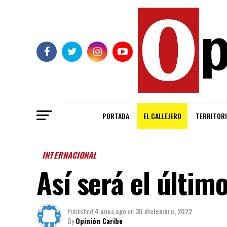
PORTADA
EL CALLEJERO
TERRITORI
INTERNACIONAL
Así será el último
Published
4 años ago
on
30 diciembre, 2022
By
Opinión Caribe