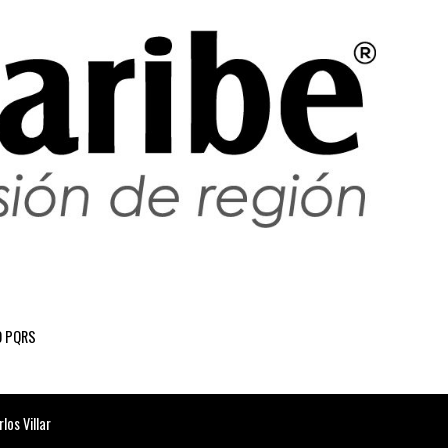
 PQRS
os Villar