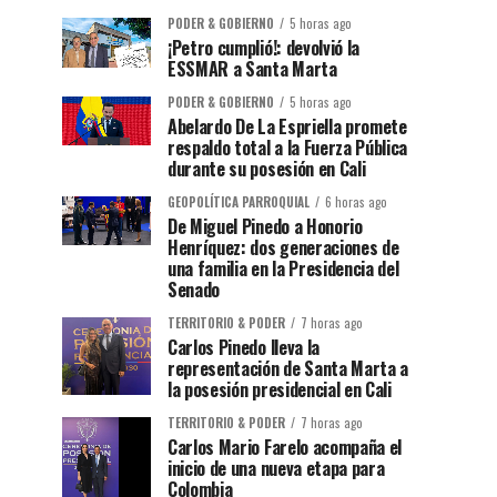
PODER & GOBIERNO
5 horas ago
¡Petro cumplió!: devolvió la
ESSMAR a Santa Marta
PODER & GOBIERNO
5 horas ago
Abelardo De La Espriella promete
respaldo total a la Fuerza Pública
durante su posesión en Cali
GEOPOLÍTICA PARROQUIAL
6 horas ago
De Miguel Pinedo a Honorio
Henríquez: dos generaciones de
una familia en la Presidencia del
Senado
TERRITORIO & PODER
7 horas ago
Carlos Pinedo lleva la
representación de Santa Marta a
la posesión presidencial en Cali
TERRITORIO & PODER
7 horas ago
Carlos Mario Farelo acompaña el
inicio de una nueva etapa para
Colombia