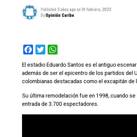
Published
3 años ago
on
14 febrero, 2023
By
Opinión Caribe
Facebook
Twitter
WhatsApp
El estadio Eduardo Santos es el antiguo escenar
además de ser el epicentro de los partidos del 
colombianas destacadas como el excapitán de la 
Su última remodelación fue en 1998, cuando se hi
entrada de 3.700 espectadores.