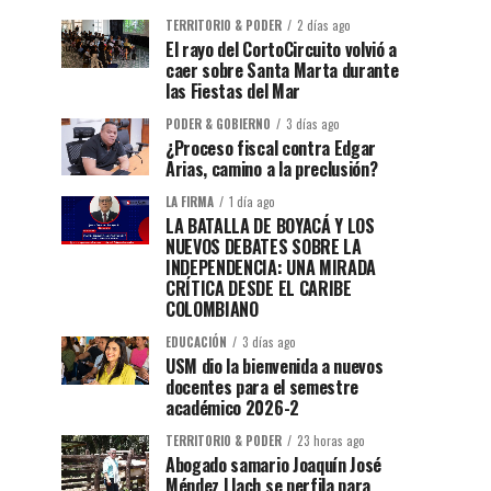
TERRITORIO & PODER
2 días ago
El rayo del CortoCircuito volvió a
caer sobre Santa Marta durante
las Fiestas del Mar
PODER & GOBIERNO
3 días ago
¿Proceso fiscal contra Edgar
Arias, camino a la preclusión?
LA FIRMA
1 día ago
LA BATALLA DE BOYACÁ Y LOS
NUEVOS DEBATES SOBRE LA
INDEPENDENCIA: UNA MIRADA
CRÍTICA DESDE EL CARIBE
COLOMBIANO
EDUCACIÓN
3 días ago
USM dio la bienvenida a nuevos
docentes para el semestre
académico 2026-2
TERRITORIO & PODER
23 horas ago
Abogado samario Joaquín José
Méndez Llach se perfila para