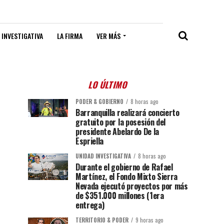
 INVESTIGATIVA
LA FIRMA
VER MÁS
LO ÚLTIMO
PODER & GOBIERNO
8 horas ago
Barranquilla realizará concierto
gratuito por la posesión del
presidente Abelardo De la
Espriella
UNIDAD INVESTIGATIVA
8 horas ago
Durante el gobierno de Rafael
Martínez, el Fondo Mixto Sierra
Nevada ejecutó proyectos por más
de $351.000 millones (1era
entrega)
TERRITORIO & PODER
9 horas ago