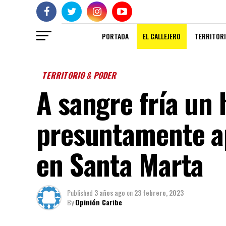
PORTADA
EL CALLEJERO
TERRITORI
TERRITORIO & PODER
A sangre fría un
presuntamente ap
en Santa Marta
Published
3 años ago
on
23 febrero, 2023
By
Opinión Caribe