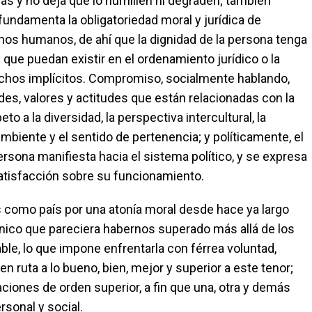
ás y no deja que lo humillen ni degraden; también
fundamenta la obligatoriedad moral y jurídica de
hos humanos, de ahí que la dignidad de la persona tenga
 que puedan existir en el ordenamiento jurídico o la
chos implícitos. Compromiso, socialmente hablando,
des, valores y actitudes que están relacionadas con la
eto a la diversidad, la perspectiva intercultural, la
mbiente y el sentido de pertenencia; y políticamente, el
rsona manifiesta hacia el sistema político, y se expresa
atisfacción sobre su funcionamiento.
 como país por una atonía moral desde hace ya largo
ónico que pareciera habernos superado más allá de los
e, lo que impone enfrentarla con férrea voluntad,
n ruta a lo bueno, bien, mejor y superior a este tenor;
aciones de orden superior, a fin que una, otra y demás
rsonal y social.