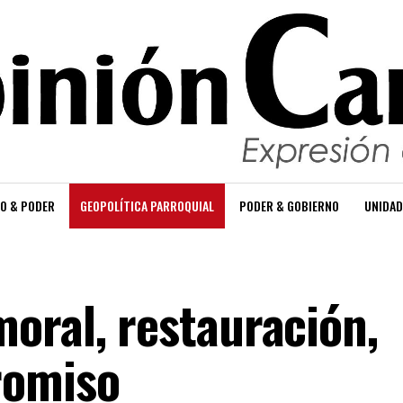
O & PODER
GEOPOLÍTICA PARROQUIAL
PODER & GOBIERNO
UNIDAD
oral, restauración,
romiso