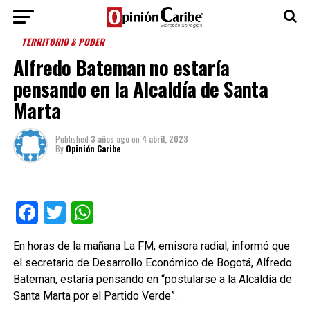
TERRITORIO & PODER
Alfredo Bateman no estaría
pensando en la Alcaldía de Santa
Marta
Published
3 años ago
on
4 abril, 2023
By
Opinión Caribe
Facebook
Twitter
WhatsApp
En horas de la mañana La FM, emisora radial, informó que
el secretario de Desarrollo Económico de Bogotá, Alfredo
Bateman, estaría pensando en “postularse a la Alcaldía de
Santa Marta por el Partido Verde”.