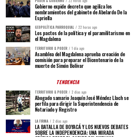
PODER & GOBIERNO
22 horas ago
Gobierno expide decreto que agiliza los
nombramientos del gabinete de Abelardo De la
Espriella
GEOPOLÍTICA PARROQUIAL
22 horas ago
Los pactos de la política y el paramilitarismo en
el Magdalena
TERRITORIO & PODER
1 día ago
Asamblea del Magdalena aprueba creación de
comisión para preparar el Bicentenario de la
muerte de Simón Bolívar
TENDENCIA
TERRITORIO & PODER
2 días ago
Abogado samario Joaquín José Méndez Llach se
perfila para dirigir la Superintendencia de
Notariado y Registro
LA FIRMA
2 días ago
LA BATALLA DE BOYACÁ Y LOS NUEVOS DEBATES
SOBRE LA INDEPENDENCIA: UNA MIRADA