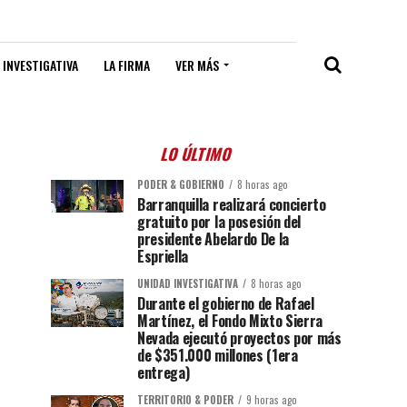
 INVESTIGATIVA
LA FIRMA
VER MÁS
LO ÚLTIMO
PODER & GOBIERNO
8 horas ago
Barranquilla realizará concierto
gratuito por la posesión del
presidente Abelardo De la
Espriella
UNIDAD INVESTIGATIVA
8 horas ago
Durante el gobierno de Rafael
Martínez, el Fondo Mixto Sierra
Nevada ejecutó proyectos por más
de $351.000 millones (1era
entrega)
TERRITORIO & PODER
9 horas ago