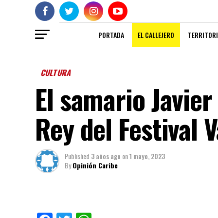
PORTADA
EL CALLEJERO
TERRITORI
CULTURA
El samario Javier
Rey del Festival 
Published
3 años ago
on
1 mayo, 2023
By
Opinión Caribe